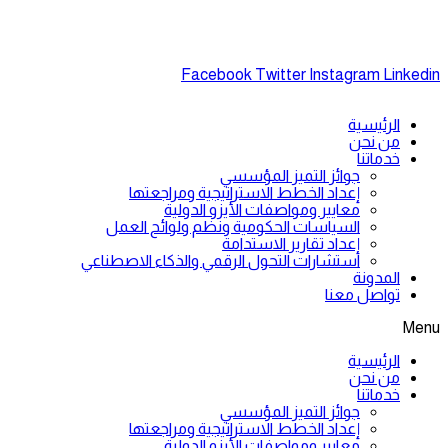
971562043445⁩+
Facebook
Twitter
Instagram
Linkedin
الرئيسية
من نحن
خدماتنا
جوائز التميز المؤسسي
إعداد الخطط الاستراتيجية ومراجعتها
معايير ومواصفات الأيزو الدولية
السياسات الحكومية ونظم ولوائح العمل
إعداد تقارير الاستدامة
استشارات التحول الرقمي والذكاء الاصطناعي
المدونة
تواصل معنا
Menu
الرئيسية
من نحن
خدماتنا
جوائز التميز المؤسسي
إعداد الخطط الاستراتيجية ومراجعتها
معايير ومواصفات الأيزو الدولية