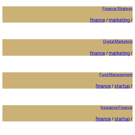
Finance Strategy
finance
/
marketing
/
Digital Marketing
finance
/
marketing
/
Fund Management
finance
/
startup
/
Insurance Finance
finance
/
startup
/