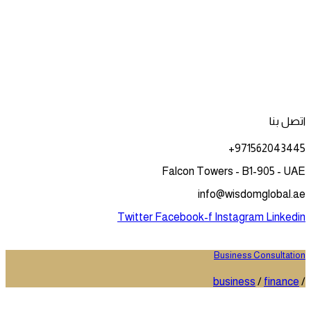
اتصل بنا
971562043445⁩+
Falcon Towers - B1-905 - UAE
info@wisdomglobal.ae
Twitter
Facebook-f
Instagram
Linkedin
Business Consultation
business
/
finance
/