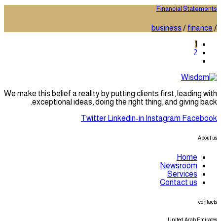
Financial Statements
business
/
finance
/
1
2
We make this belief a reality by putting clients first, leading with
exceptional ideas, doing the right thing, and giving back.
Twitter
Linkedin-in
Instagram
Facebook
About us
Home
Newsroom
Services
Contact us
contacts
United Arab Emirates